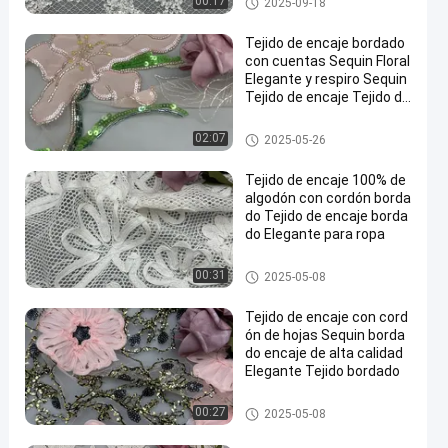
00:17
2025-09-18
Tejido de encaje bordado
con cuentas Sequin Floral
Elegante y respiro Sequin
Tejido de encaje Tejido de
ocasión de lujo
Tela moldeada del bordado
02:07
2025-05-26
Tejido de encaje 100% de
algodón con cordón borda
do Tejido de encaje borda
do Elegante para ropa
Tela atada del cordón
00:31
2025-05-08
Tejido de encaje con cord
ón de hojas Sequin borda
do encaje de alta calidad
Elegante Tejido bordado
Tela atada del cordón
00:27
2025-05-08