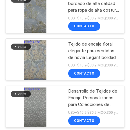
bordado de alta calidad
para ropa de alta costura
18
Decorativo Tejido de
USD+$10.9-$30.9 MOQ:300 yardas
encaje bordado para
Tela del encaje
CONTACTO
vestidos elegantes
elástico
Tejido de encaje floral
elegante para vestidos
de novia Legant bordado
Tejido de encaje para
USD+$10.9-$30.9 MOQ:300 yardas
diseñadores de moda
CONTACTO
62
Desarrollo de Tejidos de
Tulle Mesh Fabric
Encaje Personalizados
para Colecciones de
Moda
USD+$10.9-$30.9 MOQ:300 yardas
CONTACTO