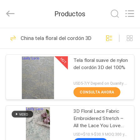
Guangzhou
Leafy
Textiles
Productos
CO.,
Ltd..
All
Rights
INICIO
Reserved.
280
China tela floral del cordón 3D
Tela bordada del
PRODUCTOS
cordón
HOT
Tela floral suave de nylon
del cordón 3D del 100%
SOBRE
NOSOTROS
USD5-7/Y Depend on Quanity MOQ:10yards
CONSULTA AHORA
194
VISITA
Tela bordada de la
3D Floral Lace Fabric
A
Embroidered Stretch –
LA
lentejuela
All the Lace You Love
Sweet Dresses
FÁBRICA
USD+$10.9-$30.9 MOQ:300 yardas