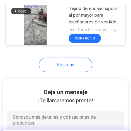
Tejido de encaje nupcial
20
al por mayor para
diseñadores de vestidos
tela impresa hoja
de novia
USD+$10.9-$30.9 MOQ:300 yardas
CONTACTO
Vea más
39
Tela moldeada del
Deja un mensaje
bordado
¡Te llamaremos pronto!