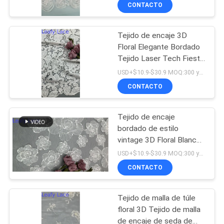
CONTACTO
CONTROL
Tejido de encaje 3D
DE
50
Floral Elegante Bordado
CALIDAD
Tejido Laser Tech Fiesta
Tela atada del
de lujo Tejido de encaje
USD+$10.9-$30.9 MOQ:300 yardas
cordón
CONTACTO
CONTACTO
Tejido de encaje
NOTICIAS
bordado de estilo
vintage 3D Floral Blanco
47
SOLICITAR
Tulle encaje para
USD+$10.9-$30.9 MOQ:300 yardas
proyectos de boda de
tela floral del
UNA
CONTACTO
novia
COTIZACIÓN
cordón 3D
Tejido de malla de túle
floral 3D Tejido de malla
MAPA
de encaje de seda de