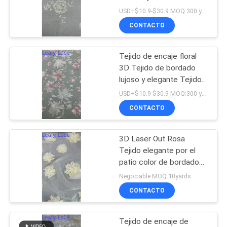
hojas
DEL
USD+$10.9-$30.9 MOQ:300 yardas
CONTACTO
SITIO
14
ajuste del cordón
Tejido de encaje floral
POLÍTICA
3D Tejido de bordado
del poliéster
DE
lujoso y elegante Tejido
de bordado de alta
PRIVACIDAD
USD+$10.9-$30.9 MOQ:300 yardas
calidad Tejido de encaje
CONTACTO
3D Laser Out Rosa
29
Tejido elegante por el
Tela bordada del
patio color de bordado
Tejido de dama vestido
Negociable MOQ:10yards
ojeteador
para marcas de ropa
CONTACTO
Tejido de encaje de