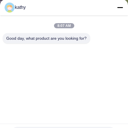
kathy
CONTROL
DE
8:07 AM
CALIDAD
Good day, what product are you looking for?
CONTACTO
NOTICIAS
SOLICITAR
UNA
COTIZACIÓN
Tejido de bordado de seda de hojas de poliéster 100% Brillo
lujoso para prendas de vestir
MAPA
Tela bordada de la lentejuela
2025-04-23