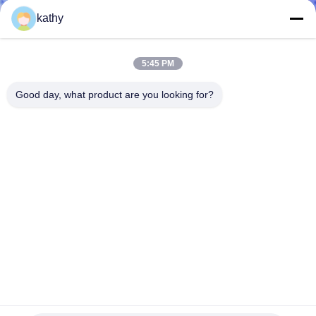
kathy
CONTROL
DE
5:45 PM
CALIDAD
Good day, what product are you looking for?
CONTACTO
NOTICIAS
SOLICITAR
UNA
COTIZACIÓN
El color de la pendiente bordó el bordado cording de la
lentejuela de la tela del cordón
MAPA
Tela bordada del cordón
2022-06-02