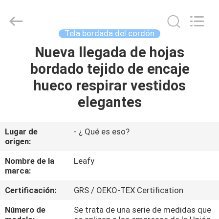
Guangzhou
Leafy
Textiles
CO.,
Ltd..
Tela bordada del cordón
All
Rights
Nueva llegada de hojas
INICIO
Reserved.
bordado tejido de encaje
PRODUCTOS
hueco respirar vestidos
elegantes
SOBRE
NOSOTROS
Lugar de
- ¿ Qué es eso?
origen:
VISITA
Nombre de la
Leafy
marca:
A
Certificación:
GRS / OEKO-TEX Certification
LA
FÁBRICA
Número de
Se trata de una serie de medidas que