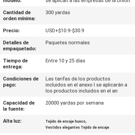
modelo:
se aplican a las empresas de la Unión.
Cantidad de
300 yardas
CONTROL
orden mínima:
DE
Precio:
USD+$10.9-$30.9
CALIDAD
Detalles de
Paquetes normales
empaquetado:
CONTACTO
Tiempo de
Entre 10 y 25 días
entrega:
NOTICIAS
Condiciones de
Las tarifas de los productos
pago:
incluidos en el anexo I se aplicarán a
los productos incluidos en el an
SOLICITAR
UNA
Capacidad de
20000 yardas por semana
la fuente:
COTIZACIÓN
Alta luz:
,
Tejido de encaje hueco
Vestidos elegantes Tejido de encaje
MAPA