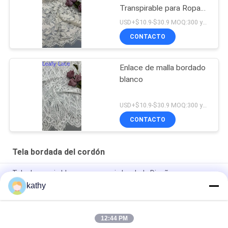
Transpirable para Ropa
Formal
USD+$10.9-$30.9 MOQ:300 yardas
CONTACTO
Enlace de malla bordado
blanco
USD+$10.9-$30.9 MOQ:300 yardas
CONTACTO
Tela bordada del cordón
Tela de encaje blanca con encaje bordado Diseño
personalizado
kathy
Tela de encaje bordado de lujo, buena calidad, vestidos de
belleza floral
12:44 PM