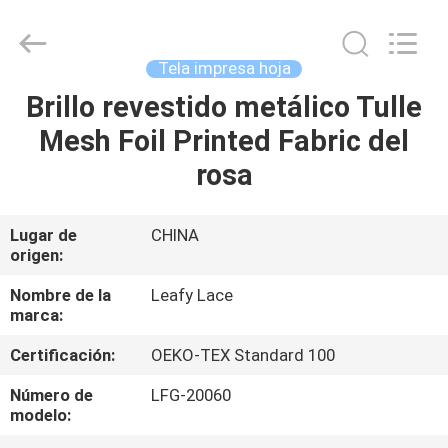
Guangzhou
Leafy
Textiles
CO.,
Ltd..
Tela impresa hoja
All
Rights
Brillo revestido metálico Tulle
INICIO
Reserved.
Mesh Foil Printed Fabric del
PRODUCTOS
rosa
SOBRE
Lugar de
CHINA
origen:
NOSOTROS
Nombre de la
Leafy Lace
marca:
VISITA
Certificación:
OEKO-TEX Standard 100
A
LA
Número de
LFG-20060
modelo:
FÁBRICA