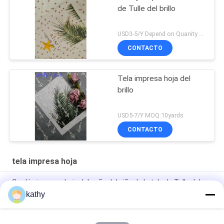
de Tulle del brillo
USD3-5/Y Depend on Quanity MOQ:10yards
CONTACTO
Tela impresa hoja del
brillo
USD5-7/Y MOQ:10yards
CONTACTO
tela impresa hoja
Cordón impreso hoja del paño del niño de la tela de Tulle del
inspector del 145CM Digitaces
kathy
Color Mesh Foil Printed Fabric reunido el 130CM de la marina
de guerra