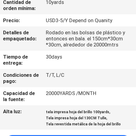
Cantidad de
10yards
orden mínima:
CONTROL
Precio:
USD3-5/Y Depend on Quanity
DE
Detalles de
Rodado en las bolsas de plástico y
CALIDAD
empaquetado:
entonces en bala. el 150cm*30cm
*30cm, alrededor de 20000mtrs
CONTACTO
Tiempo de
30days
entrega:
NOTICIAS
Condiciones de
T/T, L/C
pago:
SOLICITAR
Capacidad de
20000YARDS /MONTH
la fuente:
UNA
Alta luz:
,
COTIZACIÓN
tela impresa hoja del brillo 100yards
,
Tela impresa hoja del 130CM Tulle
Tela revestida metálica de la hoja del brillo
MAPA