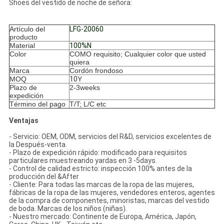
Shoes del vestido de noche de señora:
Artículo del
LFG-20060
producto
Material
100%N
Color
COMO requisito; Cualquier color que usted
quiera
Marca
Cordón frondoso
MOQ
10
Y
Plazo de
2-3weeks
expedición
Término del pago
T/T; L/C etc
Ventajas
-
Servicio: OEM, ODM, servicios del R&D, servicios excelentes de
la Después-venta.
- Plazo de expedición rápido: modificado para requisitos
particulares muestreando yardas en 3 -5days.
- Control de calidad estricto: inspección 100% antes de la
producción del &After
- Cliente: Para todas las marcas de la ropa de las mujeres,
fábricas de la ropa de las mujeres, vendedores enteros, agentes
de la compra de componentes, minoristas, marcas del vestido
de boda. Marcas de los niños (niñas).
- Nuestro mercado: Continente de Europa, América, Japón,