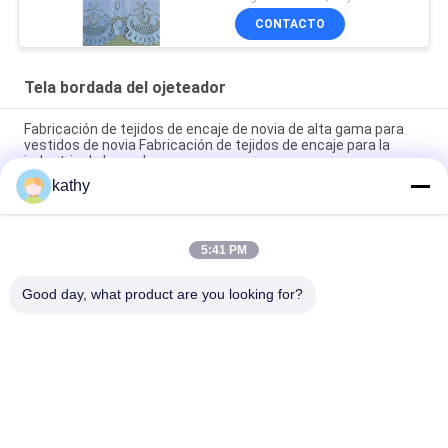
CONTACTO
Tela bordada del ojeteador
Fabricación de tejidos de encaje de novia de alta gama para
vestidos de novia Fabricación de tejidos de encaje para la
industria de la moda
kathy
Fabricante de tejido de encaje con diseños personalizados
Tejido de encaje premium para diseño de vestidos de noche
5:41 PM
Tejido de Ojal Bordado Fabricante de Encaje OEM para
Diseñadores de Moda
Good day, what product are you looking for?
Categorías Populares
Todos
Tela Bordada Del 
Tela Bordada De La 
Cordón
Lentejuela