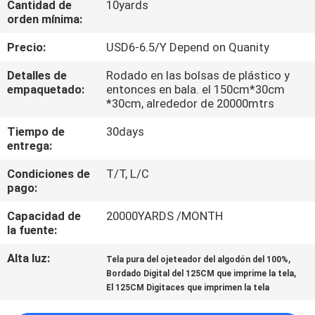
Cantidad de
10yards
orden mínima:
CONTROL
Precio:
USD6-6.5/Y Depend on Quanity
DE
Detalles de
Rodado en las bolsas de plástico y
CALIDAD
empaquetado:
entonces en bala. el 150cm*30cm
*30cm, alrededor de 20000mtrs
CONTACTO
Tiempo de
30days
entrega:
NOTICIAS
Condiciones de
T/T, L/C
pago:
SOLICITAR
Capacidad de
20000YARDS /MONTH
la fuente:
UNA
Alta luz:
,
COTIZACIÓN
Tela pura del ojeteador del algodón del 100%
,
Bordado Digital del 125CM que imprime la tela
El 125CM Digitaces que imprimen la tela
MAPA