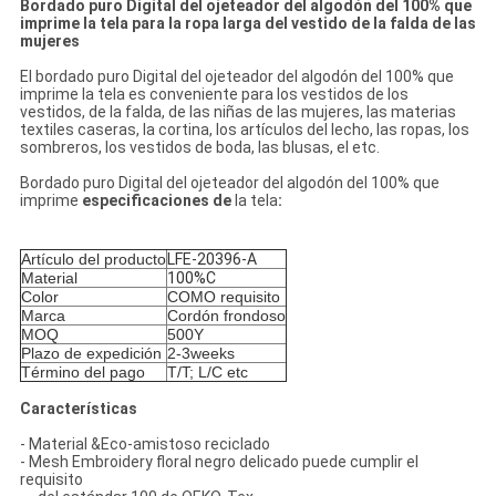
Bordado puro Digital del ojeteador del algodón del 100% que
imprime la tela para la ropa larga del vestido de la falda de las
mujeres
El bordado puro Digital del ojeteador del algodón del 100% que
imprime la tela es conveniente para los vestidos de los
vestidos, de la falda, de las niñas de las mujeres, las materias
textiles caseras, la cortina, los artículos del lecho, las ropas, los
sombreros, los vestidos de boda, las blusas, el etc.
Bordado puro Digital del ojeteador del algodón del 100% que
imprime
especificaciones de
la
tela
:
Artículo del producto
LFE-20396-A
Material
100%C
Color
COMO requisito
Marca
Cordón frondoso
MOQ
500Y
Plazo de expedición
2-3weeks
Término del pago
T/T; L/C etc
Características
-
Material &Eco-amistoso reciclado
- Mesh Embroidery floral negro delicado puede cumplir el
requisito