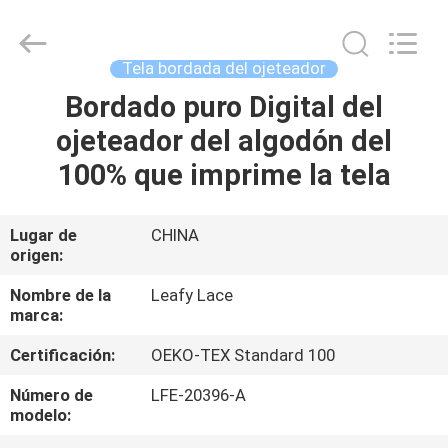
Guangzhou
Leafy
Textiles
CO.,
Ltd..
Tela bordada del ojeteador
All
Rights
Bordado puro Digital del
INICIO
Reserved.
ojeteador del algodón del
PRODUCTOS
100% que imprime la tela
SOBRE
Lugar de
CHINA
origen:
NOSOTROS
Nombre de la
Leafy Lace
marca:
VISITA
Certificación:
OEKO-TEX Standard 100
A
LA
Número de
LFE-20396-A
modelo:
FÁBRICA