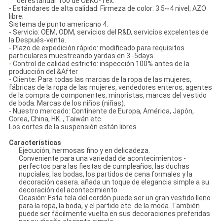
del estándar 100 de OEKO-Tex.
- Estándares de alta calidad: Firmeza de color: 3.5~4 nivel; AZO
libre;
Sistema de punto americano 4.
- Servicio: OEM, ODM, servicios del R&D, servicios excelentes de
la Después-venta.
-
Plazo de expedición rápido: modificado para requisitos
particulares muestreando yardas en 3 -5days.
- Control de calidad estricto: inspección 100% antes de la
producción del &After
- Cliente: Para todas las marcas de la ropa de las mujeres,
fábricas de la ropa de las mujeres, vendedores enteros, agentes
de la compra de componentes, minoristas, marcas del vestido
de boda. Marcas de los niños (niñas).
- Nuestro mercado: Continente de Europa, América, Japón,
Corea, China, HK. , Taiwán etc.
Los cortes de la suspensión están libres.
Características
Ejecución, hermosas fino y en delicadeza.
Conveniente para una variedad de acontecimientos -
perfectos para las fiestas de cumpleaños, las duchas
nupciales, las bodas, los partidos de cena formales y la
decoración casera. añada un toque de elegancia simple a su
decoración del acontecimiento
Ocasión: Esta tela del cordón puede ser un gran vestido lleno
para la ropa, la boda, y el partido etc. de la moda. También
puede ser fácilmente vuelta en sus decoraciones preferidas